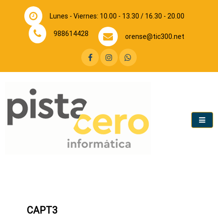
Lunes - Viernes: 10.00 - 13.30 / 16.30 - 20.00
988614428
orense@tic300.net
Tienda de informática y telefonía. Reparación y venta.
Pista Cero Ourense
CAPT3