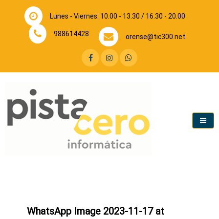
Lunes - Viernes: 10.00 - 13.30 / 16.30 - 20.00
988614428
orense@tic300.net
Tienda de informática y telefonía. Reparación y venta.
Pista Cero Ourense
WhatsApp Image 2023-11-17 at